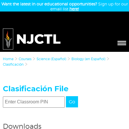
Want the latest in our educational opportunities?
Sign up for our
email list
here!
Home
Courses
Science (Español)
Biology (en Español)
Clasificación
Clasificación File
Go
Downloads