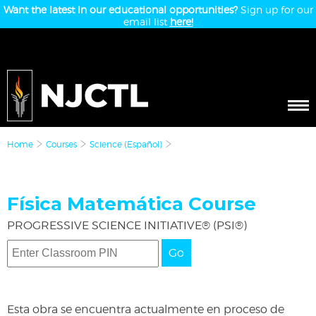
Want the latest in our educational opportunities?
Sign up for our
email list
here!
Home
Courses
Science (Español)
Física Matemática Course
PROGRESSIVE SCIENCE INITIATIVE® (PSI®)
Go
Esta obra se encuentra actualmente en proceso de